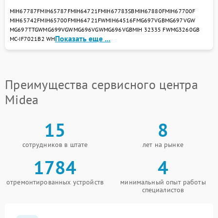
MIH67787F
MIH65787F
MIH64721F
MIH67783SB
MIH67880F
MIH67700F
MIH65742F
MIH65700F
MIH64721FW
MIH64516F
MG697VGB
MG697VGW
MG697TTGW
MG699VGW
MG696VGW
MG696VGB
MIH 32335 FW
MG3260GB
Показать еще ...
MC-IF7021B2 WH
Преимущества сервисного центра
Midea
15
8
сотрудников в штате
лет на рынке
1784
4
отремонтированных устройств
минимальный опыт работы
специалистов