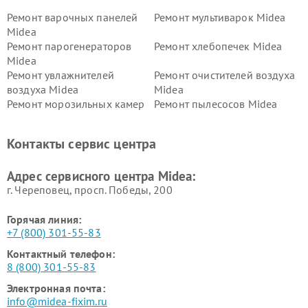
Ремонт варочных панелей
Ремонт мультиварок Midea
Midea
Ремонт парогенераторов
Ремонт хлебопечек Midea
Midea
Ремонт увлажнителей
Ремонт очистителей воздуха
воздуха Midea
Midea
Ремонт морозильных камер
Ремонт пылесосов Midea
Midea
Ремонт вертикальных
Ремонт обогревателей Midea
Контакты сервис центра
пылесосов Midea
Ремонт вытяжек Midea
Ремонт водонагревателей
Адрес сервисного центра Midea:
Midea
г. Череповец, просп. Победы, 200
Горячая линия:
+7 (800) 301-55-83
Контактный телефон:
8 (800) 301-55-83
Электронная почта:
info@midea-fixim.ru