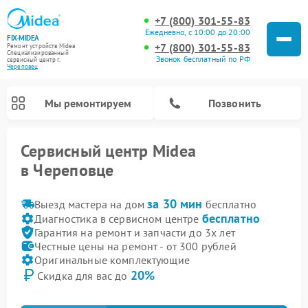
+7 (800) 301-55-83
Ежедневно, с 10:00 до 20:00
FIX-MIDEA
+7 (800) 301-55-83
Ремонт устройств Midea
Специализированный
Звонок бесплатный по РФ
cервисный центр г.
Череповец
Мы ремонтируем
Позвонить
Сервисный центр Midea
в Череповце
за 30 мин
Выезд мастера на дом
бесплатно
бесплатно
Диагностика в сервисном центре
Гарантия на ремонт и запчасти до 3х лет
Честные цены на ремонт - от 300 рублей
Оригинальные комплектующие
20%
Скидка для вас до
Ремонт вертикальных пылесосов Midea
Ремонт варочных панелей Midea
Ремонт увлажнителей воздуха Midea
Ремонт морозильных камер Midea
Ремонт посудомоечных машин Midea
Ремонт сушильных машин Midea
Ремонт очистителей воздуха Midea
Ремонт водонагревателей Midea
Ремонт роботов-пылесосов Midea
Ремонт стиральных машин Midea
Ремонт микроволновых печей Midea