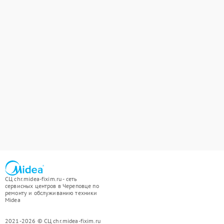
СЦ chr.midea-fixim.ru - сеть
сервисных центров в Череповце по
ремонту и обслуживанию техники
Midea
2021-2026 © СЦ chr.midea-fixim.ru