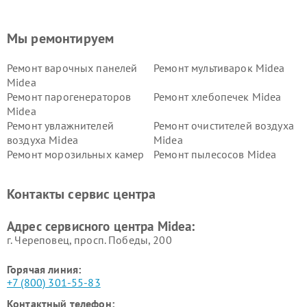
Мы ремонтируем
Ремонт варочных панелей
Ремонт мультиварок Midea
Midea
Ремонт парогенераторов
Ремонт хлебопечек Midea
Midea
Ремонт увлажнителей
Ремонт очистителей воздуха
воздуха Midea
Midea
Ремонт морозильных камер
Ремонт пылесосов Midea
Midea
Ремонт вертикальных
Ремонт обогревателей Midea
Контакты сервис центра
пылесосов Midea
Ремонт вытяжек Midea
Ремонт водонагревателей
Адрес сервисного центра Midea:
Midea
г. Череповец, просп. Победы, 200
Горячая линия:
+7 (800) 301-55-83
Контактный телефон: