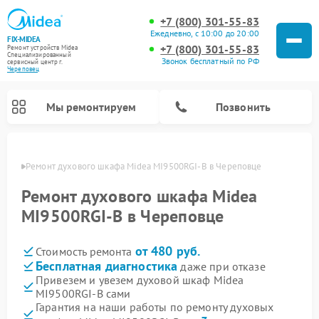
+7 (800) 301-55-83
Ежедневно, с 10:00 до 20:00
FIX-MIDEA
+7 (800) 301-55-83
Ремонт устройств Midea
Специализированный
Звонок бесплатный по РФ
cервисный центр г.
Череповец
Мы ремонтируем
Позвонить
повце
Ремонт духового шкафа Midea MI9500RGI-B в Череповце
Ремонт духового шкафа Midea
MI9500RGI-B в Череповце
от 480 руб.
Стоимость ремонта
Бесплатная диагностика
даже при отказе
Привезем и увезем духовой шкаф Midea
MI9500RGI-B сами
Ремонт вертикальных пылесосов Midea
Ремонт варочных панелей Midea
Ремонт увлажнителей воздуха Midea
Ремонт морозильных камер Midea
Ремонт посудомоечных машин Midea
Ремонт очистителей воздуха Midea
Ремонт водонагревателей Midea
Ремонт роботов-пылесосов Midea
Ремонт стиральных машин Midea
Ремонт микроволновых печей Midea
Ремонт сушильных машин Midea
Гарантия на наши работы по ремонту духовых