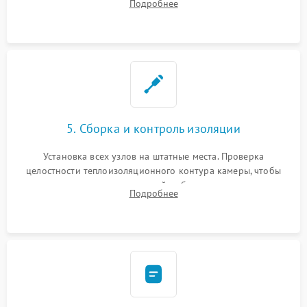
Подробнее
выгоревших реле, восстановление контактов и замена
уплотнителя.
5. Сборка и контроль изоляции
Установка всех узлов на штатные места. Проверка
целостности теплоизоляционного контура камеры, чтобы
исключить перегрев кухонной мебели и потерю тепла.
Подробнее
Надежная фиксация клемм и сборка корпуса шкафа.