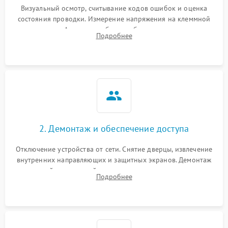
Визуальный осмотр, считывание кодов ошибок и оценка
состояния проводки. Измерение напряжения на клеммной
колодке. Анализ жалоб на проблемы с нагревом,
Подробнее
конвекцией, панелью управления или блокировкой дверцы.
2. Демонтаж и обеспечение доступа
Отключение устройства от сети. Снятие дверцы, извлечение
внутренних направляющих и защитных экранов. Демонтаж
задней или верхней панели для прямого доступа к
Подробнее
нагревательным элементам, плате и вентиляторам.