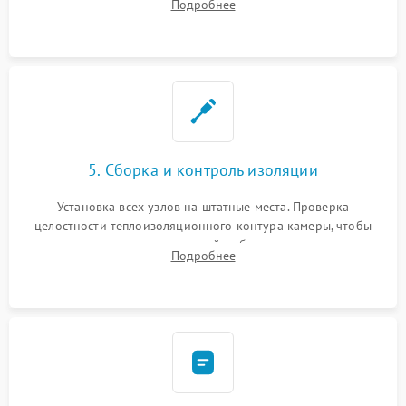
Подробнее
выгоревших реле, восстановление контактов и замена
уплотнителя.
5. Сборка и контроль изоляции
Установка всех узлов на штатные места. Проверка
целостности теплоизоляционного контура камеры, чтобы
исключить перегрев кухонной мебели и потерю тепла.
Подробнее
Надежная фиксация клемм и сборка корпуса шкафа.