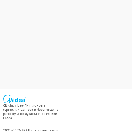
СЦ chr.midea-fixim.ru - сеть
сервисных центров в Череповце по
ремонту и обслуживанию техники
Midea
2021-2026 © СЦ chr.midea-fixim.ru