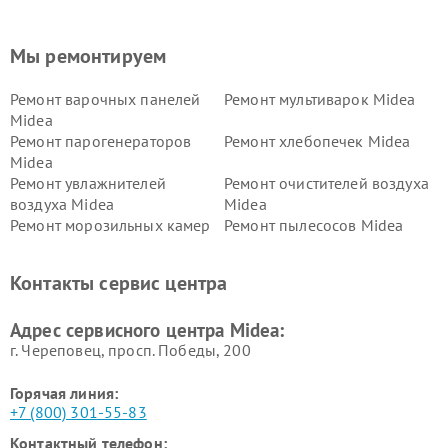
Мы ремонтируем
Ремонт варочных панелей
Ремонт мультиварок Midea
Midea
Ремонт парогенераторов
Ремонт хлебопечек Midea
Midea
Ремонт увлажнителей
Ремонт очистителей воздуха
воздуха Midea
Midea
Ремонт морозильных камер
Ремонт пылесосов Midea
Midea
Ремонт вертикальных
Ремонт обогревателей Midea
Контакты сервис центра
пылесосов Midea
Ремонт вытяжек Midea
Ремонт водонагревателей
Адрес сервисного центра Midea:
Midea
г. Череповец, просп. Победы, 200
Горячая линия:
+7 (800) 301-55-83
Контактный телефон: