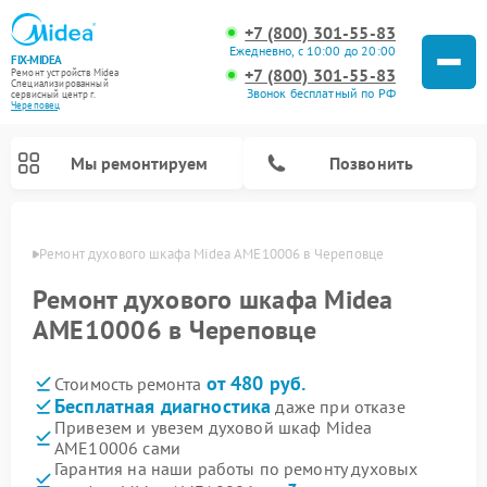
+7 (800) 301-55-83
Ежедневно, с 10:00 до 20:00
FIX-MIDEA
+7 (800) 301-55-83
Ремонт устройств Midea
Специализированный
Звонок бесплатный по РФ
cервисный центр г.
Череповец
Мы ремонтируем
Позвонить
повце
Ремонт духового шкафа Midea AME10006 в Череповце
Ремонт духового шкафа Midea
AME10006 в Череповце
от 480 руб.
Стоимость ремонта
Бесплатная диагностика
даже при отказе
Привезем и увезем духовой шкаф Midea
AME10006 сами
Ремонт вертикальных пылесосов Midea
Ремонт варочных панелей Midea
Ремонт увлажнителей воздуха Midea
Ремонт морозильных камер Midea
Ремонт посудомоечных машин Midea
Ремонт очистителей воздуха Midea
Ремонт водонагревателей Midea
Ремонт роботов-пылесосов Midea
Ремонт стиральных машин Midea
Ремонт микроволновых печей Midea
Ремонт сушильных машин Midea
Гарантия на наши работы по ремонту духовых