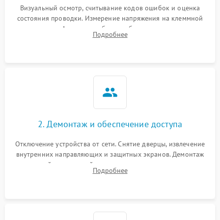
Визуальный осмотр, считывание кодов ошибок и оценка
состояния проводки. Измерение напряжения на клеммной
колодке. Анализ жалоб на проблемы с нагревом,
Подробнее
конвекцией, панелью управления или блокировкой дверцы.
2. Демонтаж и обеспечение доступа
Отключение устройства от сети. Снятие дверцы, извлечение
внутренних направляющих и защитных экранов. Демонтаж
задней или верхней панели для прямого доступа к
Подробнее
нагревательным элементам, плате и вентиляторам.