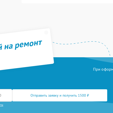
й на ремонт
При оформл
Отправить заявку и получить 1500 ₽
сти