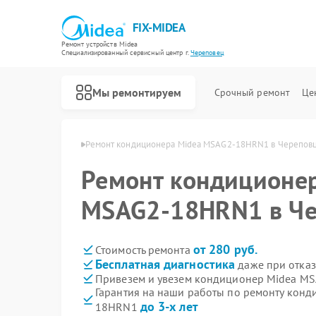
FIX-MIDEA
Ремонт устройств Midea
Специализированный cервисный центр г.
Череповец
Мы ремонтируем
Срочный ремонт
Це
 Midea в Череповце
Ремонт кондиционера Midea MSAG2-18HRN1 в Черепов
Ремонт кондиционе
MSAG2-18HRN1 в Че
от 280 руб.
Стоимость ремонта
Бесплатная диагностика
даже при отказ
Привезем и увезем кондиционер Midea M
Гарантия на наши работы по ремонту кон
до 3-х лет
18HRN1
Ремонт варочных панелей Midea
Ремонт парогенераторов Midea
Ремонт увлажнителей воздуха Midea
Ремонт очистителей воздуха Midea
Ремонт морозильных камер Midea
Ремонт вертикальных пылесосов Midea
Ремонт водонагревателей Midea
Ремонт роботов-пылесосов Midea
Ремонт стиральных машин Midea
Ремонт посудомоечных машин Midea
Ремонт микроволновых печей Midea
Ремонт духовых шкафов Midea
Ремонт сушильных машин Midea