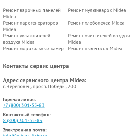
Ремонт варочных панелей
Ремонт мультиварок Midea
Midea
Ремонт парогенераторов
Ремонт хлебопечек Midea
Midea
Ремонт увлажнителей
Ремонт очистителей воздуха
воздуха Midea
Midea
Ремонт морозильных камер
Ремонт пылесосов Midea
Midea
Ремонт вертикальных
Ремонт обогревателей Midea
Контакты сервис центра
пылесосов Midea
Ремонт вытяжек Midea
Ремонт водонагревателей
Адрес сервисного центра Midea:
Midea
г. Череповец, просп. Победы, 200
Горячая линия:
+7 (800) 301-55-83
Контактный телефон:
8 (800) 301-55-83
Электронная почта:
info@midea-fixim.ru