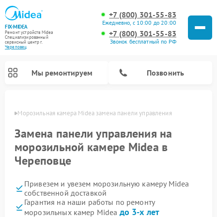
+7 (800) 301-55-83
Ежедневно, с 10:00 до 20:00
FIX-MIDEA
+7 (800) 301-55-83
Ремонт устройств Midea
Специализированный
Звонок бесплатный по РФ
cервисный центр г.
Череповец
Мы ремонтируем
Позвонить
повце
Морозильная камера Midea замена панели управления
Замена панели управления на
морозильной камере Midea в
Череповце
Привезем и увезем морозильную камеру Midea
собственной доставкой
Гарантия на наши работы по ремонту
Ремонт варочных панелей Midea
Ремонт увлажнителей воздуха Midea
Ремонт водонагревателей Midea
Ремонт роботов-пылесосов Midea
Ремонт стиральных машин Midea
Ремонт микроволновых печей Midea
Ремонт вертикальных пылесосов Midea
Ремонт очистителей воздуха Midea
Ремонт посудомоечных машин Midea
Ремонт сушильных машин Midea
до 3-х лет
морозильных камер Midea