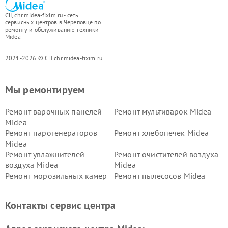
СЦ chr.midea-fixim.ru - сеть
сервисных центров в Череповце по
ремонту и обслуживанию техники
Midea
2021-2026 © СЦ chr.midea-fixim.ru
Мы ремонтируем
Ремонт варочных панелей
Ремонт мультиварок Midea
Midea
Ремонт парогенераторов
Ремонт хлебопечек Midea
Midea
Ремонт увлажнителей
Ремонт очистителей воздуха
воздуха Midea
Midea
Ремонт морозильных камер
Ремонт пылесосов Midea
Midea
Ремонт вертикальных
Ремонт обогревателей Midea
Контакты сервис центра
пылесосов Midea
Ремонт вытяжек Midea
Ремонт водонагревателей