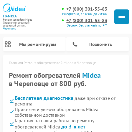
+7 (800) 301-55-83
Ежедневно, с 10:00 до 20:00
FIX-MIDEA
+7 (800) 301-55-83
Ремонт устройств Midea
Специализированный
Звонок бесплатный по РФ
cервисный центр г.
Череповец
Мы ремонтируем
Позвонить
Главная
Ремонт обогревателей Midea в Череповце
Ремонт обогревателей
Midea
в Череповце от 800 руб.
Бесплатная диагностика
даже при отказе от
ремонта
Привезем и увезем обогреватель Midea
собственной доставкой
Гарантия на наши работы по ремонту
Ремонт вертикальных пылесосов Midea
Ремонт варочных панелей Midea
Ремонт увлажнителей воздуха Midea
Ремонт морозильных камер Midea
Ремонт водонагревателей Midea
Ремонт роботов-пылесосов Midea
Ремонт стиральных машин Midea
Ремонт микроволновых печей Midea
Ремонт очистителей воздуха Midea
Ремонт посудомоечных машин Midea
Ремонт сушильных машин Midea
до 3-х лет
обогревателей Midea