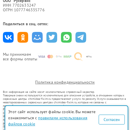
ООО "Русервис"
ИНН 7702633247
ОГРН 1077746335776
Поделиться в соц. сетях:
Мы принимаем
все формы оплаты
Политика конфиденциальности
Вся информация на сайте носит исключительно справочный характер.
Товарные знаки используются исключительно для описания устройств, в отношении которых
сервисные центры chr.midea-fixim.ru предоставляют услуги по ремонту. Услуги оказываются в
неавторизованных сервисных центрах chr.midea-fixim.ru, которые не связаны с
правообладателями товарных знаков или их официальными представителями.
Ремонт осуществляется для устройств, уже введенных в гражданский оборот в соответствии
Этот сайт использует файлы cookie. Вы можете
со статьей 1487 ГК РФ.
Использование товарных знаков не преследует цели индивидуализации услуг или введения
ознакомиться с
правилами использования
Согласен
потребителей в заблуждение, а служит для информирования о предоставляемых услугах по
ремонту техники указанных брендов.
файлов cookie
Представленная на сайте информация не является публичной офертой, определяемой