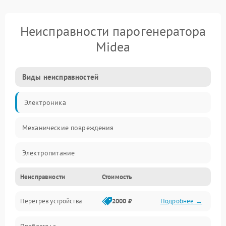
Неисправности парогенератора
Midea
Виды неисправностей
Электроника
Механические повреждения
Электропитание
Неисправности
Стоимость
Парообразование
Перегрев устройства
2000 ₽
Подробнее →
Герметичность