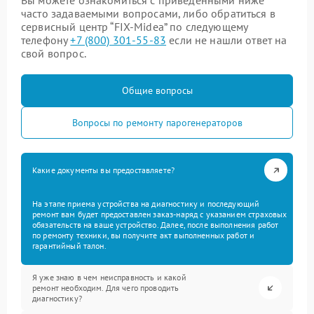
Вы можете ознакомиться с приведенными ниже
часто задаваемыми вопросами, либо обратиться в
сервисный центр “FIX-Midea” по следующему
телефону
+7 (800) 301-55-83
если не нашли ответ на
свой вопрос.
Общие вопросы
Вопросы по ремонту парогенераторов
Какие документы вы предоставляете?
На этапе приема устройства на диагностику и последующий
ремонт вам будет предоставлен заказ-наряд с указанием страховых
обязательств на ваше устройство. Далее, после выполнения работ
по ремонту техники, вы получите акт выполненных работ и
гарантийный талон.
Я уже знаю в чем неисправность и какой
ремонт необходим. Для чего проводить
диагностику?