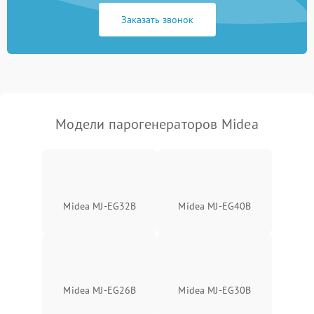
Заказать звонок
Не включается
1500 ₽
Подробнее →
Не подает пар
1800 ₽
Подробнее →
Модели парогенераторов Midea
Midea MJ-EG32B
Midea MJ-EG40B
Midea MJ-EG26B
Midea MJ-EG30B