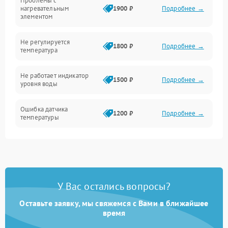
Проблемы с
Механика
нагревательным
1900 ₽
Подробнее →
элементом
Не регулируется
1800 ₽
Подробнее →
температура
Не работает индикатор
1500 ₽
Подробнее →
уровня воды
Ошибка датчика
1200 ₽
Подробнее →
температуры
Не работает индикатор
1000 ₽
Подробнее →
Ошибка платы управления
1500 ₽
Подробнее →
У Вас остались вопросы?
Сбой режима работы
1200 ₽
Подробнее →
Оставьте заявку, мы свяжемся с Вами в ближайшее
время
Не сохраняет настройки
1200 ₽
Подробнее →