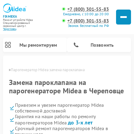
+7 (800) 301-55-83
Ежедневно, с 10:00 до 20:00
FIX-MIDEA
+7 (800) 301-55-83
Ремонт устройств Midea
Специализированный
Звонок бесплатный по РФ
cервисный центр г.
Череповец
Мы ремонтируем
Позвонить
повце
Парогенератор Midea замена пароклапана
Замена пароклапана на
парогенераторе Midea в Череповце
Привезем и увезем парогенератор Midea
собственной доставкой
Гарантия на наши работы по ремонту
до 3-х лет
парогенераторов Midea
Ремонт варочных панелей Midea
Ремонт очистителей воздуха Midea
Ремонт водонагревателей Midea
Ремонт роботов-пылесосов Midea
Ремонт стиральных машин Midea
Ремонт микроволновых печей Midea
Ремонт вертикальных пылесосов Midea
Ремонт увлажнителей воздуха Midea
Ремонт морозильных камер Midea
Ремонт посудомоечных машин Midea
Ремонт сушильных машин Midea
Срочный ремонт парогенераторов Midea в