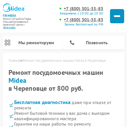
+7 (800) 301-55-83
Ежедневно, с 10:00 до 20:00
FIX-MIDEA
+7 (800) 301-55-83
Ремонт устройств Midea
Специализированный
Звонок бесплатный по РФ
cервисный центр г.
Череповец
Мы ремонтируем
Позвонить
Главная
Ремонт посудомоечных машин Midea в Череповце
Ремонт посудомоечных машин
Midea
в Череповце от 800 руб.
Бесплатная диагностика
даже при отказе от
ремонта
Ремонт бытовой техники у вас дома с выездом
квалифицированного мастера
Ремонт вертикальных пылесосов Midea
Ремонт варочных панелей Midea
Ремонт увлажнителей воздуха Midea
Ремонт морозильных камер Midea
Ремонт микроволновых печей Midea
Ремонт очистителей воздуха Midea
Ремонт водонагревателей Midea
Ремонт роботов-пылесосов Midea
Ремонт стиральных машин Midea
Ремонт сушильных машин Midea
Гарантия на наши работы по ремонту