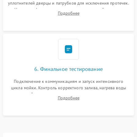
уплотнителей дверцы и патрубков для исключения протечек.
Надежная фиксация хомутов гидравлической системы,
Подробнее
сборка корпуса и установка датчика поплавка.
6. Финальное тестирование
Подключение к коммуникациям и запуск интенсивного
цикла мойки. Контроль корректного залива, нагрева воды
до нужной температуры, отсутствия посторонних шумов,
Подробнее
штатного слива и абсолютной сухости в поддоне.