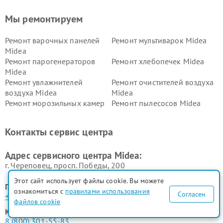
Мы ремонтируем
Ремонт варочных панелей
Ремонт мультиварок Midea
Midea
Ремонт парогенераторов
Ремонт хлебопечек Midea
Midea
Ремонт увлажнителей
Ремонт очистителей воздуха
воздуха Midea
Midea
Ремонт морозильных камер
Ремонт пылесосов Midea
Midea
Ремонт вертикальных
Ремонт обогревателей Midea
Контакты сервис центра
пылесосов Midea
Ремонт вытяжек Midea
Ремонт водонагревателей
Адрес сервисного центра Midea:
Midea
г. Череповец, просп. Победы, 200
Этот сайт использует файлы cookie. Вы можете
Горячая линия:
ознакомиться с
правилами использования
Согласен
+7 (800) 301-55-83
файлов cookie
Контактный телефон:
8 (800) 301-55-83