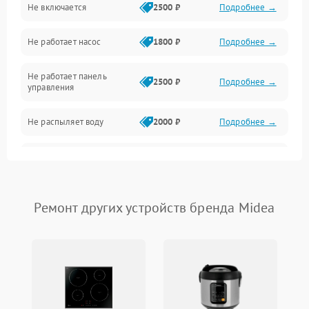
Не включается
2500 ₽
Подробнее →
Нагрев
Не работает насос
1800 ₽
Подробнее →
Вода
Не работает панель
Гигиена
2500 ₽
Подробнее →
управления
Программное обеспечение
Не распыляет воду
2000 ₽
Подробнее →
Не запускается цикл
1800 ₽
Подробнее →
стирки
Проблемы с набором
Ремонт других устройств бренда Midea
1800 ₽
Подробнее →
воды
Не работает сушилка
2100 ₽
Подробнее →
Сбои в работе таймера
1700 ₽
Подробнее →