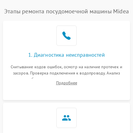
Этапы ремонта посудомоечной машины Midea
1. Диагностика неисправностей
Считывание кодов ошибок, осмотр на наличие протечек и
засоров. Проверка подключения к водопроводу. Анализ
жалоб на отсутствие слива, нагрева, вращения
Подробнее
разбрызгивателей или срабатывание системы защиты
аквастоп.