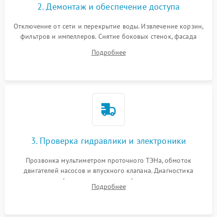
2. Демонтаж и обеспечение доступа
Отключение от сети и перекрытие воды. Извлечение корзин,
фильтров и импеллеров. Снятие боковых стенок, фасада
дверцы или нижнего поддона для прямого доступа к
Подробнее
циркуляционному насосу, ТЭНу и сливной помпе.
3. Проверка гидравлики и электроники
Прозвонка мультиметром проточного ТЭНа, обмоток
двигателей насосов и впускного клапана. Диагностика
прессостата (датчика уровня воды), датчика мутности,
Подробнее
концевика дверцы и электронного модуля управления.