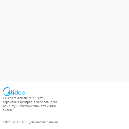
СЦ chr.midea-fixim.ru - сеть
сервисных центров в Череповце по
ремонту и обслуживанию техники
Midea
2021-2026 © СЦ chr.midea-fixim.ru