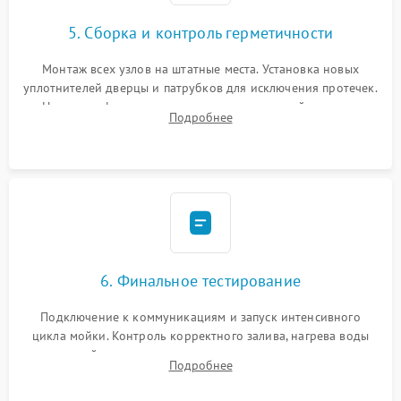
5. Сборка и контроль герметичности
Монтаж всех узлов на штатные места. Установка новых
уплотнителей дверцы и патрубков для исключения протечек.
Надежная фиксация хомутов гидравлической системы,
Подробнее
сборка корпуса и установка датчика поплавка.
6. Финальное тестирование
Подключение к коммуникациям и запуск интенсивного
цикла мойки. Контроль корректного залива, нагрева воды
до нужной температуры, отсутствия посторонних шумов,
Подробнее
штатного слива и абсолютной сухости в поддоне.