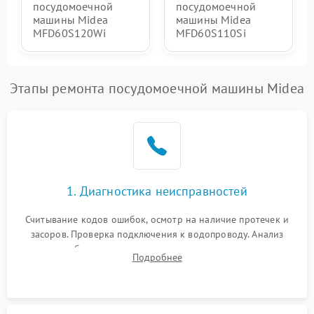
посудомоечной
посудомоечной
машины Midea
машины Midea
MFD60S120Wi
MFD60S110Si
Этапы ремонта посудомоечной машины Midea
1. Диагностика неисправностей
Считывание кодов ошибок, осмотр на наличие протечек и
засоров. Проверка подключения к водопроводу. Анализ
жалоб на отсутствие слива, нагрева, вращения
Подробнее
разбрызгивателей или срабатывание системы защиты
аквастоп.