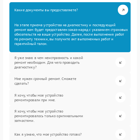
Какие документы вы предоставляете?
На этапе приема устройства на диагностику и последующий
ремонт вам будет предоставлен заказ-наряд с указанием страховых
обязательств на ваше устройство. Далее, после выполнения работ
по ремонту техники, вы получите акт выполненных работ и
гарантийный талон.
Я уже знаю в чем неисправность и какой
ремонт необходим. Для чего проводить
диагностику?
Мне нужен срочный ремонт. Сможете
сделать?
Я хочу, чтобы мое устройство
ремонтировали при мне.
Я хочу, чтобы мое устройство
ремонтировалось только оригинальными
запчастями.
Как я узнаю, что мое устройство готово?