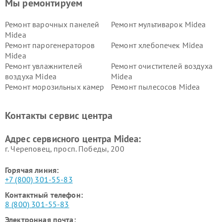
Мы ремонтируем
Ремонт варочных панелей
Ремонт мультиварок Midea
Midea
Ремонт парогенераторов
Ремонт хлебопечек Midea
Midea
Ремонт увлажнителей
Ремонт очистителей воздуха
воздуха Midea
Midea
Ремонт морозильных камер
Ремонт пылесосов Midea
Midea
Ремонт вертикальных
Ремонт обогревателей Midea
Контакты сервис центра
пылесосов Midea
Ремонт вытяжек Midea
Ремонт водонагревателей
Адрес сервисного центра Midea:
Midea
г. Череповец, просп. Победы, 200
Горячая линия:
+7 (800) 301-55-83
Контактный телефон:
8 (800) 301-55-83
Электронная почта: