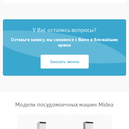
Не запускается цикл
1800 ₽
Подробнее →
стирки
Проблемы с набором
1800 ₽
Подробнее →
воды
У Вас остались вопросы?
Оставьте заявку, мы свяжемся с Вами в ближайшее
Не работает сушилка
2100 ₽
Подробнее →
время
Сбои в работе таймера
1700 ₽
Подробнее →
Заказать звонок
Проблемы с
2100 ₽
Подробнее →
циркуляционным насосом
Модели посудомоечных машин Midea