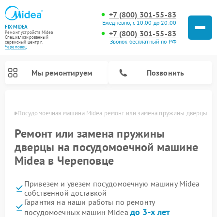
+7 (800) 301-55-83
Ежедневно, с 10:00 до 20:00
FIX-MIDEA
+7 (800) 301-55-83
Ремонт устройств Midea
Специализированный
Звонок бесплатный по РФ
cервисный центр г.
Череповец
Мы ремонтируем
Позвонить
повце
Посудомоечная машина Midea ремонт или замена пружины дверцы
Ремонт или замена пружины
дверцы на посудомоечной машине
Midea в Череповце
Привезем и увезем посудомоечную машину Midea
собственной доставкой
Гарантия на наши работы по ремонту
Ремонт вертикальных пылесосов Midea
Ремонт варочных панелей Midea
Ремонт увлажнителей воздуха Midea
Ремонт морозильных камер Midea
Ремонт микроволновых печей Midea
Ремонт очистителей воздуха Midea
Ремонт водонагревателей Midea
Ремонт роботов-пылесосов Midea
Ремонт стиральных машин Midea
Ремонт сушильных машин Midea
до 3-х лет
посудомоечных машин Midea