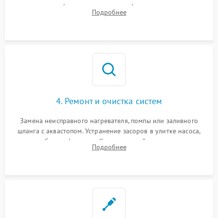
прессостата (датчика уровня воды), датчика мутности,
Подробнее
концевика дверцы и электронного модуля управления.
4. Ремонт и очистка систем
Замена неисправного нагревателя, помпы или заливного
шланга с аквастопом. Устранение засоров в улитке насоса,
патрубках и фильтрах. Компонентный ремонт платы
Подробнее
управления, восстановление поврежденной проводки.