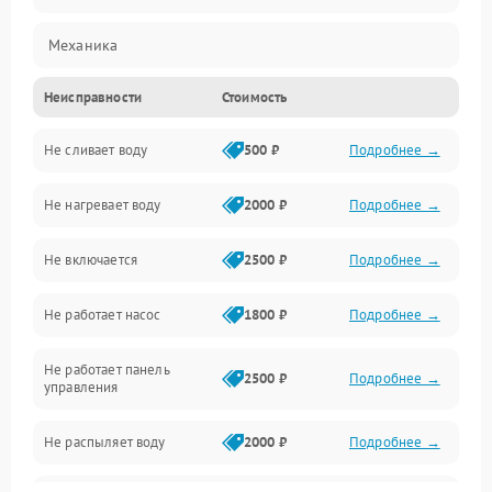
Механика
Неисправности
Стоимость
Управление
Не сливает воду
500 ₽
Подробнее →
Электропитание
Не нагревает воду
2000 ₽
Подробнее →
Датчики
Не включается
2500 ₽
Подробнее →
Нагрев
Не работает насос
1800 ₽
Подробнее →
Вода
Не работает панель
Гигиена
2500 ₽
Подробнее →
управления
Программное обеспечение
Не распыляет воду
2000 ₽
Подробнее →