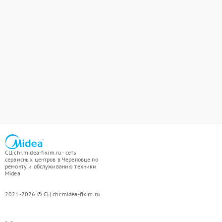
СЦ chr.midea-fixim.ru - сеть
сервисных центров в Череповце по
ремонту и обслуживанию техники
Midea
2021-2026 © СЦ chr.midea-fixim.ru