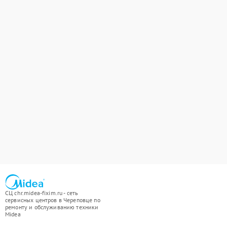
СЦ chr.midea-fixim.ru - сеть
сервисных центров в Череповце по
ремонту и обслуживанию техники
Midea