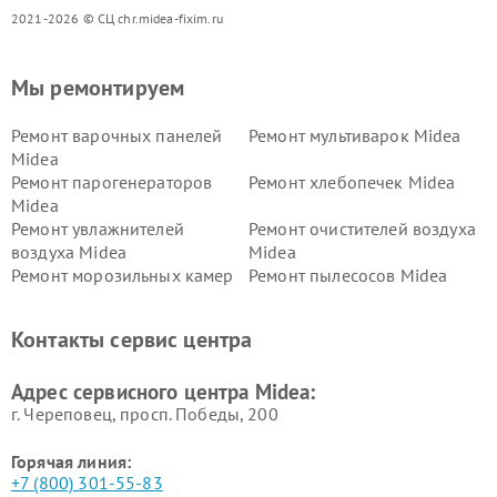
2021-2026 © СЦ chr.midea-fixim.ru
Мы ремонтируем
Ремонт варочных панелей
Ремонт мультиварок Midea
Midea
Ремонт парогенераторов
Ремонт хлебопечек Midea
Midea
Ремонт увлажнителей
Ремонт очистителей воздуха
воздуха Midea
Midea
Ремонт морозильных камер
Ремонт пылесосов Midea
Midea
Ремонт вертикальных
Ремонт обогревателей Midea
Контакты сервис центра
пылесосов Midea
Ремонт вытяжек Midea
Ремонт водонагревателей
Адрес сервисного центра Midea:
Midea
г. Череповец, просп. Победы, 200
Горячая линия:
+7 (800) 301-55-83