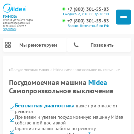
+7 (800) 301-55-83
Ежедневно, с 10:00 до 20:00
FIX-MIDEA
+7 (800) 301-55-83
Ремонт устройств Midea
Специализированный
Звонок бесплатный по РФ
cервисный центр г.
Череповец
Мы ремонтируем
Позвонить
повце
Посудомоечная машина Midea самопроизвольное выключение
Посудомоечная машина
Midea
Самопроизвольное выключение
Бесплатная диагностика
даже при отказе от
ремонта
Привезем и увезем посудомоечную машину Midea
собственной доставкой
Ремонт вертикальных пылесосов Midea
Ремонт варочных панелей Midea
Ремонт увлажнителей воздуха Midea
Ремонт морозильных камер Midea
Ремонт микроволновых печей Midea
Ремонт очистителей воздуха Midea
Ремонт водонагревателей Midea
Ремонт роботов-пылесосов Midea
Ремонт стиральных машин Midea
Ремонт сушильных машин Midea
Гарантия на наши работы по ремонту