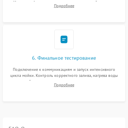
Надежная фиксация хомутов гидравлической системы,
Подробнее
сборка корпуса и установка датчика поплавка.
6. Финальное тестирование
Подключение к коммуникациям и запуск интенсивного
цикла мойки. Контроль корректного залива, нагрева воды
до нужной температуры, отсутствия посторонних шумов,
Подробнее
штатного слива и абсолютной сухости в поддоне.