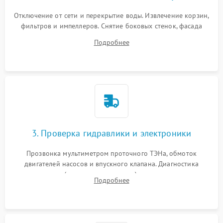
Отключение от сети и перекрытие воды. Извлечение корзин,
фильтров и импеллеров. Снятие боковых стенок, фасада
дверцы или нижнего поддона для прямого доступа к
Подробнее
циркуляционному насосу, ТЭНу и сливной помпе.
3. Проверка гидравлики и электроники
Прозвонка мультиметром проточного ТЭНа, обмоток
двигателей насосов и впускного клапана. Диагностика
прессостата (датчика уровня воды), датчика мутности,
Подробнее
концевика дверцы и электронного модуля управления.