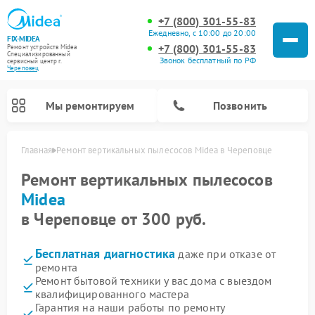
+7 (800) 301-55-83
Ежедневно, с 10:00 до 20:00
FIX-MIDEA
+7 (800) 301-55-83
Ремонт устройств Midea
Специализированный
Звонок бесплатный по РФ
cервисный центр г.
Череповец
Мы ремонтируем
Позвонить
Главная
Ремонт вертикальных пылесосов Midea в Череповце
Ремонт вертикальных пылесосов
Midea
в Череповце от 300 руб.
Бесплатная диагностика
даже при отказе от
ремонта
Ремонт бытовой техники у вас дома с выездом
квалифицированного мастера
Ремонт варочных панелей Midea
Ремонт увлажнителей воздуха Midea
Ремонт морозильных камер Midea
Ремонт водонагревателей Midea
Ремонт роботов-пылесосов Midea
Ремонт стиральных машин Midea
Ремонт микроволновых печей Midea
Ремонт очистителей воздуха Midea
Ремонт посудомоечных машин Midea
Ремонт сушильных машин Midea
Гарантия на наши работы по ремонту