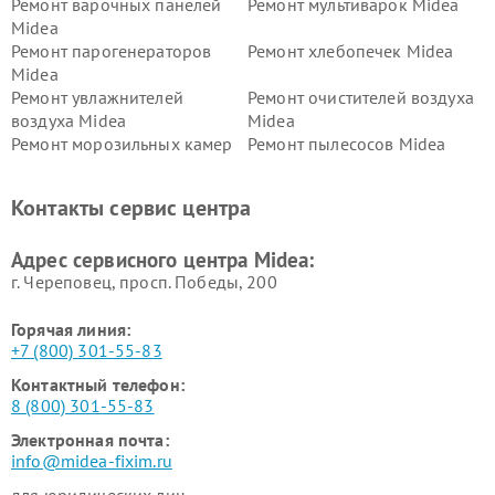
Ремонт варочных панелей
Ремонт мультиварок Midea
Midea
Ремонт парогенераторов
Ремонт хлебопечек Midea
Midea
Ремонт увлажнителей
Ремонт очистителей воздуха
воздуха Midea
Midea
Ремонт морозильных камер
Ремонт пылесосов Midea
Midea
Ремонт вертикальных
Ремонт обогревателей Midea
Контакты сервис центра
пылесосов Midea
Ремонт вытяжек Midea
Ремонт водонагревателей
Адрес сервисного центра Midea:
Midea
г. Череповец, просп. Победы, 200
Горячая линия:
+7 (800) 301-55-83
Контактный телефон:
8 (800) 301-55-83
Электронная почта:
info@midea-fixim.ru