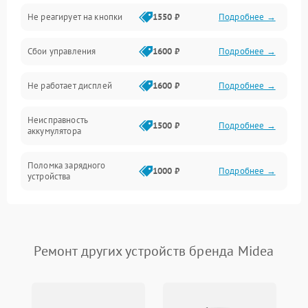
Не реагирует на кнопки
1550 ₽
Подробнее →
Работа системы
Сбои управления
1600 ₽
Подробнее →
Всасывание
Не работает дисплей
1600 ₽
Подробнее →
Засор
Неисправность
Привод
1500 ₽
Подробнее →
аккумулятора
Мотор
Поломка зарядного
1000 ₽
Подробнее →
устройства
Защита
Неисправность двигателя
2000 ₽
Подробнее →
Корпус/Герметичность
Поломка кнопки
Ремонт других устройств бренда Midea
500 ₽
Подробнее →
включения/выключения
Электронные компоненты
Неисправность системы
1000 ₽
Подробнее →
индикации