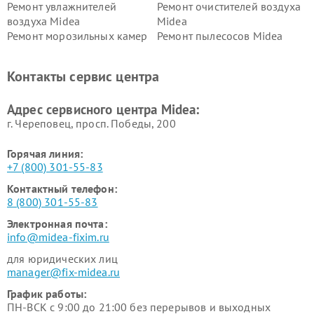
Ремонт увлажнителей
Ремонт очистителей воздуха
воздуха Midea
Midea
Ремонт морозильных камер
Ремонт пылесосов Midea
Midea
Ремонт вертикальных
Ремонт обогревателей Midea
Контакты сервис центра
пылесосов Midea
Ремонт вытяжек Midea
Ремонт водонагревателей
Адрес сервисного центра Midea:
Midea
г. Череповец, просп. Победы, 200
Горячая линия:
+7 (800) 301-55-83
Контактный телефон:
8 (800) 301-55-83
Электронная почта:
info@midea-fixim.ru
для юридических лиц
manager@fix-midea.ru
График работы:
ПН-ВСК с 9:00 до 21:00 без перерывов и выходных