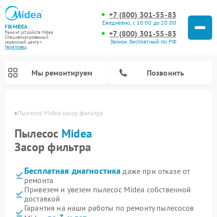
+7 (800) 301-55-83
Ежедневно, с 10:00 до 20:00
FIX-MIDEA
+7 (800) 301-55-83
Ремонт устройств Midea
Специализированный
Звонок бесплатный по РФ
cервисный центр г.
Череповец
Мы ремонтируем
Позвонить
повце
Пылесос Midea засор фильтра
Пылесос
Midea
Засор фильтра
Бесплатная диагностика
даже при отказе от
ремонта
Привезем и увезем пылесос Midea собственной
доставкой
Ремонт варочных панелей Midea
Ремонт увлажнителей воздуха Midea
Ремонт морозильных камер Midea
Ремонт водонагревателей Midea
Ремонт роботов-пылесосов Midea
Ремонт стиральных машин Midea
Ремонт микроволновых печей Midea
Ремонт вертикальных пылесосов Midea
Ремонт очистителей воздуха Midea
Ремонт посудомоечных машин Midea
Ремонт сушильных машин Midea
Гарантия на наши работы по ремонту пылесосов