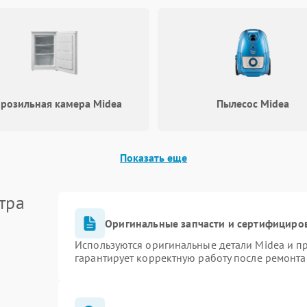
Повреждение системы защиты от
60 мин
1 год
перегрузок
Не отключается
65 мин
1 год
розильная камера Midea
Пылесос Midea
Показать еще
тра
Оригинальные запчасти и сертифициро
Используются оригинальные детали Midea и 
гарантирует корректную работу после ремонта