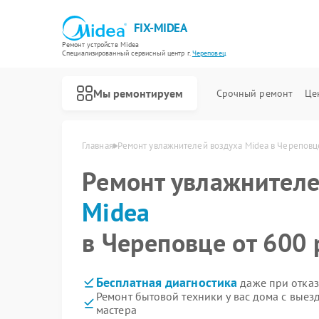
FIX-MIDEA
Ремонт устройств Midea
Специализированный cервисный центр г.
Череповец
Мы ремонтируем
Срочный ремонт
Це
Главная
Ремонт увлажнителей воздуха Midea в Череповц
Ремонт увлажнителе
Midea
в Череповце от 600 
Бесплатная диагностика
даже при отказ
Ремонт бытовой техники у вас дома с вые
мастера
Ремонт варочных панелей Midea
Ремонт парогенераторов Midea
Ремонт очистителей воздуха Midea
Ремонт морозильных камер Midea
Ремонт вертикальных пылесосов Midea
Ремонт водонагревателей Midea
Ремонт роботов-пылесосов Midea
Ремонт стиральных машин Midea
Ремонт посудомоечных машин Midea
Ремонт микроволновых печей Midea
Ремонт кондиционеров Midea
Ремонт духовых шкафов Midea
Ремонт сушильных машин Midea