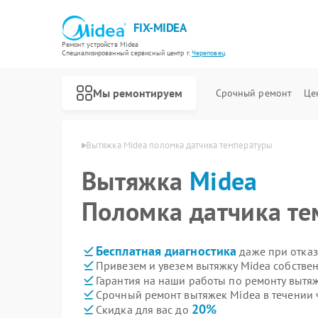
FIX-MIDEA
Ремонт устройств Midea
Специализированный cервисный центр г.
Череповец
Мы ремонтируем
Срочный ремонт
Це
 Midea в Череповце
Вытяжка Midea поломка датчика температуры
Вытяжка
Midea
Поломка датчика т
Бесплатная диагностика
даже при отказ
Привезем и увезем вытяжку Midea собстве
Гарантия на наши работы по ремонту вытя
Срочный ремонт вытяжек Midea в течении 
20%
Скидка для вас до
Ремонт варочных панелей Midea
Ремонт парогенераторов Midea
Ремонт увлажнителей воздуха Midea
Ремонт очистителей воздуха Midea
Ремонт морозильных камер Midea
Ремонт вертикальных пылесосов Midea
Ремонт водонагревателей Midea
Ремонт роботов-пылесосов Midea
Ремонт стиральных машин Midea
Ремонт посудомоечных машин Midea
Ремонт микроволновых печей Midea
Ремонт кондиционеров Midea
Ремонт духовых шкафов Midea
Ремонт сушильных машин Midea